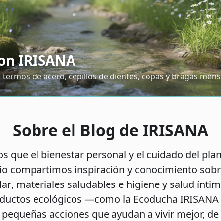
con IRISANA
, termos de acero, cepillos de dientes, copas y bragas menst
Sobre el Blog de IRISANA
 que el bienestar personal y el cuidado del pla
cio compartimos inspiración y conocimiento sob
lar
,
materiales saludables
e
higiene y salud ínti
oductos ecológicos —como la
Ecoducha IRISANA
 pequeñas acciones que ayudan a vivir mejor, d