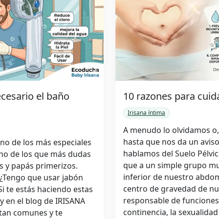
10 razones para cuida
ecesario el baño
Irisana íntima
A menudo lo olvidamos o
hasta que nos da un avis
no de los más especiales
hablamos del Suelo Pélvi
uno de los que más dudas
que a un simple grupo mus
 y papás primerizos.
inferior de nuestro abdo
 ¿Tengo que usar jabón
centro de gravedad de nu
 Si te estás haciendo estas
responsable de funciones 
oy en el blog de IRISANA
continencia, la sexualidad
 tan comunes y te