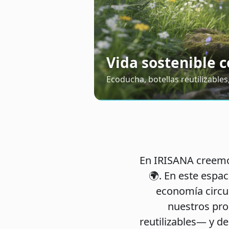
Vida sostenible 
Ecoducha, botellas reutilizables
En IRISANA creemos
🌍. En este espa
economía circu
nuestros pr
reutilizables
— y de