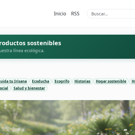
Inicio
RSS
roductos sostenibles
uestra línea ecológica.
uida tu Irisana
Ecoducha
Ecogrifo
Historias
Hogar sostenible
H
ocial
Salud y bienestar