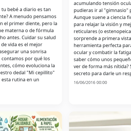
acumulando tensión ocular
 tu bebé a diario es tan
pudieras ir al "gimnasio" 
ante? A menudo pensamos
Aunque suene a ciencia fi
n el primer diente, pero la
para relajar la visión y me
che materna o de fórmula
reticulares (o estenopeic
ho antes. Cuidar su salud
sorprende a primera vista,
de vida es el mejor
herramienta perfecta par
asegurar una sonrisa
ocular y combatir la fatig
te contamos por qué los
saber cómo unos pequeño
antes, cómo evoluciona la
ver de forma más nítida? 
stro dedal "Mi cepillito"
secreto para darle un res
 esta rutina en un
16/06/2016 00:00