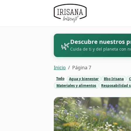
Descubre nuestros p
🌿
Cuida de ti y del planeta con n
Inicio
Página 7
Todo
Agua y bienestar
Bbo Irisana
C
Materiales y alimentos
Resposabilidad s