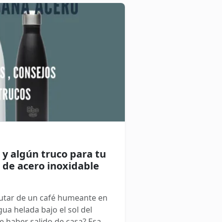
ra nuestros productos.
 y algún truco para tu
a de acero inoxidable
rutar de un café humeante en
ua helada bajo el sol del
 haber salido de casa? Esa es