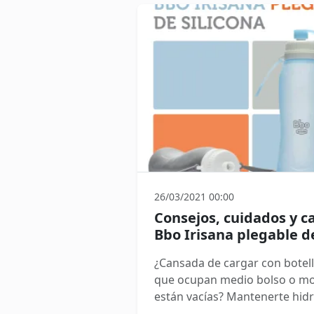
Tritán, la combinación ideal d
ligereza y seguridad para tu s
descubre por qué este materi
se va a convertir en el favorito
26/03/2021 00:00
Consejos, cuidados y ca
Bbo Irisana plegable de
¿Cansada de cargar con botell
que ocupan medio bolso o moc
están vacías? Mantenerte hidr
nunca debería ser una carga. 