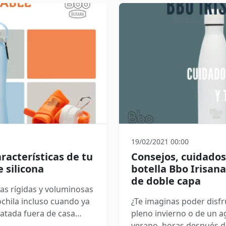
e resistencia extrema,
contar con repuestos pa
alud. Sigue leyendo y
al de última generación
 de toda la familia.
19/02/2021 00:00
racterísticas de tu
Consejos, cuidados
 silicona
botella Bbo Irisan
de doble capa
as rígidas y voluminosas
hila incluso cuando ya
¿Te imaginas poder disf
atada fuera de casa
pleno invierno o de un ag
Por eso, hoy te
verano, horas después de