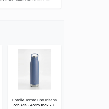
 nuestra botella térmica Bbo
ntener
de tus bebidas, esta botella de
efinitiva para cualquier época
 te desvelamos nuestros
acarle el máximo rendimiento
 cómo cuidarla paso a paso
rante toda la vida.
Botella Termo Bbo Irisana
con Asa - Acero Inox 700