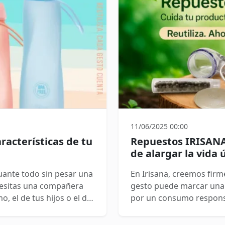
11/06/2025 00:00
racterísticas de tu
Repuestos IRISANA
de alargar la vida 
uante todo sin pesar una
En Irisana, creemos fi
ecesitas una compañera
gesto puede marcar una
o, el de tus hijos o el de
por un consumo responsab
, tenemos la solución
soluciones reales para re
planeta. Una de las más 