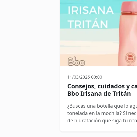
11/03/2026 00:00
Consejos, cuidados y ca
Bbo Irisana de Tritán
¿Buscas una botella que lo ag
tonelada en la mochila? Si n
de hidratación que siga tu ritm
tus escapadas a la naturaleza
perfecta. Te presentamos las botellas Bbo Irisana de