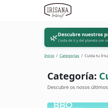
Descubre nuestros p
🌿
Cuida de ti y del planeta con n
Inicio
Categorías
Cuida tu Iris
Categoría:
C
Descubre os nosos últimos a