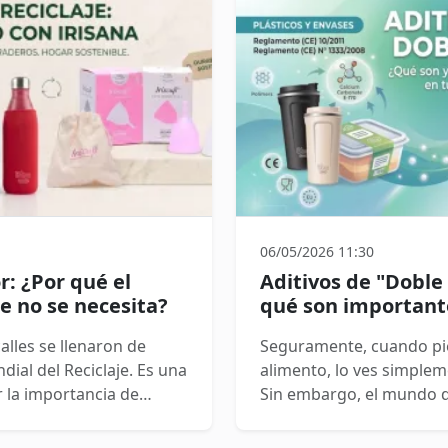
06/05/2026 11:30
r: ¿Por qué el
Aditivos de "Doble
ue no se necesita?
qué son important
calles se llenaron de
Seguramente, cuando pie
dial del Reciclaje. Es una
alimento, lo ves simple
r la importancia de
Sin embargo, el mundo d
ero si nos quedamos solo
fascinante y mucho más 
a al amarillo o al azul),
Hoy queremos hablarte 