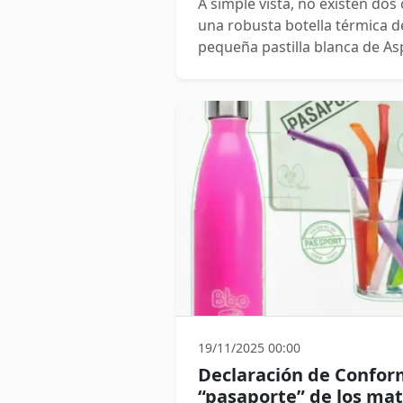
A simple vista, no existen dos
una robusta botella térmica d
pequeña pastilla blanca de As
durabilidad y la fuerza; la otra, l
embargo, si rascamos la superf
industrial, descubrimos que 
Ambos nacieron del mismo lug
y del mismo momento históri
19/11/2025 00:00
Declaración de Conform
“pasaporte” de los mat