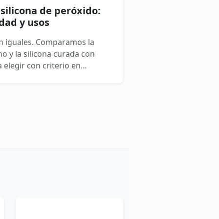
 silicona de peróxido:
idad y usos
on iguales. Comparamos la
no y la silicona curada con
elegir con criterio en
roductos para bebés y