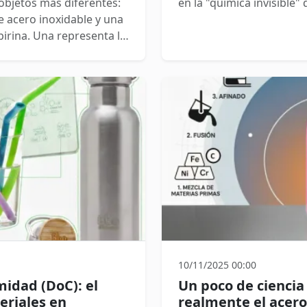
 objetos más diferentes:
en la "química invisible
e acero inoxidable y una
pirina. Una representa la
a química y el alivio. Sin
icie de la historia
son "primos hermanos".
ar, de la misma energía
co.
10/11/2025 00:00
idad (DoC): el
Un poco de ciencia 
eriales en
realmente el acero