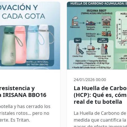
completa. Creemos
silenciosos pero fundame
 debate. Separar los
dual.
ar que se generen es aún
iglo XXI debe ser cómo
ra minimizar los
os no sean desechos,
24/01/2026 00:00
 resistencia y
La Huella de Carb
la IRISANA BBO16
(HCP): Qué es, cómo
real de tu botella
botella y has cerrado los
istales rotos... pero no
La Huella de Carbono de
no es suerte. Es Tritan.
medida que cuantifica la
gases de efecto invernade