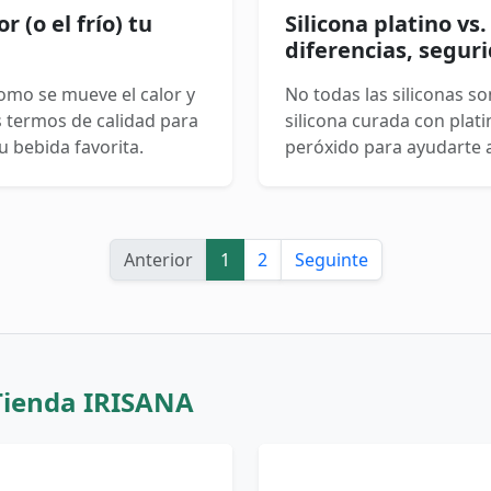
 (o el frío) tu
Silicona platino vs.
diferencias, segur
como se mueve el calor y
No todas las siliconas s
s termos de calidad para
silicona curada con plati
 bebida favorita.
peróxido para ayudarte a 
contacto alimentario, p
aplicaciones médicas.
Anterior
1
2
Seguinte
Tienda IRISANA