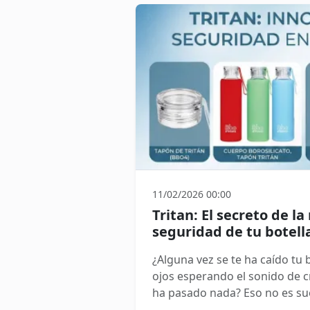
nos estamos perdiendo la película 
que es el momento de abrir un
residuos está bien, pero evit
mejor. El verdadero reto del s
mejorar nuestros procesos pa
residuos generados y que est
sino materias primas.
11/02/2026 00:00
Tritan: El secreto de la
seguridad de tu botel
¿Alguna vez se te ha caído tu 
ojos esperando el sonido de cr
ha pasado nada? Eso 