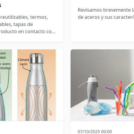
s
Revisamos brevemente la 
eutilizables, termos,
de aceros y sus caracterí
ables, tapas de
producto en contacto con
damental. Por ello, en la
umento clave que
 Declaración de
 DoC.
07/10/2025 00:00