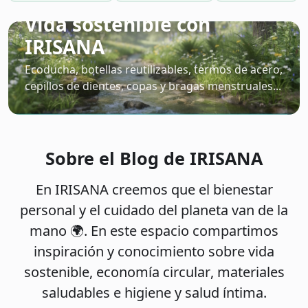
Vida sostenible con
IRISANA
Ecoducha, botellas reutilizables, termos de acero,
cepillos de dientes, copas y bragas menstruales...
Sobre el Blog de IRISANA
En IRISANA creemos que el bienestar
personal y el cuidado del planeta van de la
mano 🌍. En este espacio compartimos
inspiración y conocimiento sobre
vida
sostenible
,
economía circular
,
materiales
saludables
e
higiene y salud íntima
.