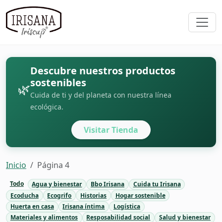
Descubre nuestros productos
sostenibles
🌿
Cuida de ti y del planeta con nuestra línea
ecológica.
Visitar Tienda
Inicio
Página 4
Todo
Agua y bienestar
Bbo Irisana
Cuida tu Irisana
Ecoducha
Ecogrifo
Historias
Hogar sostenible
Huerta en casa
Irisana íntima
Logística
Materiales y alimentos
Resposabilidad social
Salud y bienestar