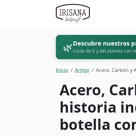
Descubre nuestros p
🌿
Cuida de ti y del planeta con n
Inicio
Artigo
Acero, Carbón y A
Acero, Car
historia i
botella c