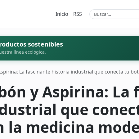
Inicio
RSS
roductos sostenibles
uestra línea ecológica.
spirina: La fascinante historia industrial que conecta tu b
bón y Aspirina: La 
ndustrial que conec
on la medicina mod