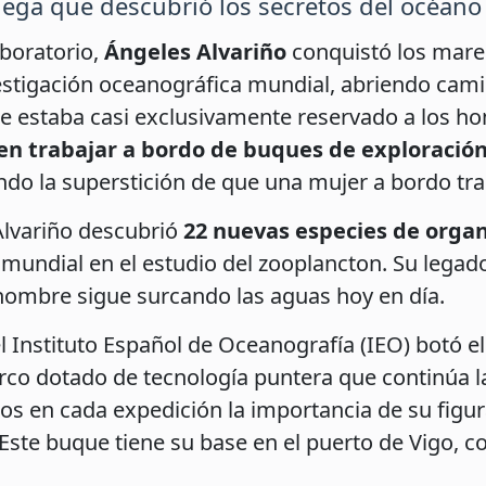
llega que descubrió los secretos del océano
aboratorio,
Ángeles Alvariño
conquistó los mares
vestigación oceanográfica mundial, abriendo ca
 estaba casi exclusivamente reservado a los ho
en trabajar a bordo de buques de exploración
ndo la superstición de que una mujer a bordo tra
 Alvariño descubrió
22 nuevas especies de orga
a mundial en el estudio del zooplancton. Su lega
nombre sigue surcando las aguas hoy en día.
el Instituto Español de Oceanografía (IEO) botó e
rco dotado de tecnología puntera que continúa l
s en cada expedición la importancia de su figura
 Este buque tiene su base en el puerto de Vigo, 