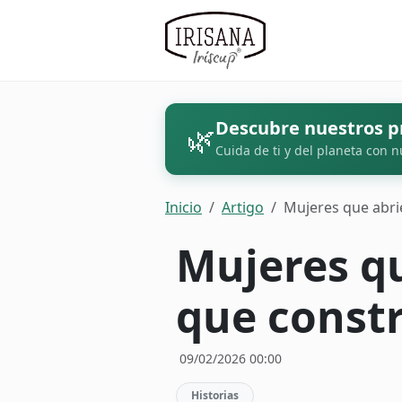
Descubre nuestros p
🌿
Cuida de ti y del planeta con n
Inicio
Artigo
Mujeres que abri
Mujeres q
que constr
09/02/2026 00:00
Historias