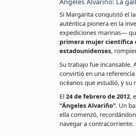
Ángeles Alvariño: La ga
Si Margarita conquistó el l
auténtica pionera en la in
expediciones marinas— que
primera mujer científica 
estadounidenses
, rompie
Su trabajo fue incansable.
convirtió en una referenci
océanos que estudió, y su 
El
24 de febrero de 2012
, 
"Ángeles Alvariño"
. Un ba
ella comenzó, recordándono
navegar a contracorriente.