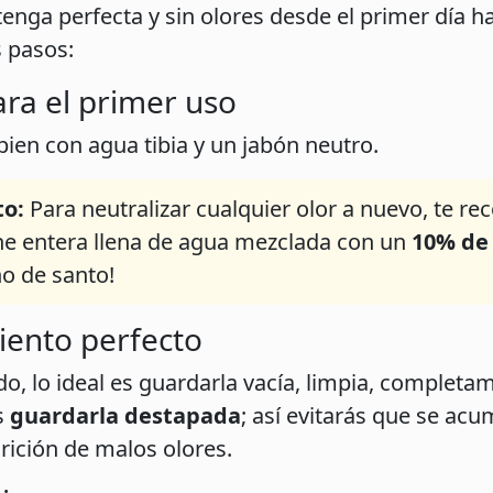
enga perfecta y sin olores desde el primer día has
s pasos:
ara el primer uso
 bien con agua tibia y un jabón neutro.
to:
Para neutralizar cualquier olor a nuevo, te 
e entera llena de agua mezclada con un
10% de
o de santo!
iento perfecto
do, lo ideal es guardarla vacía, limpia, completam
s
guardarla destapada
; así evitarás que se a
arición de malos olores.