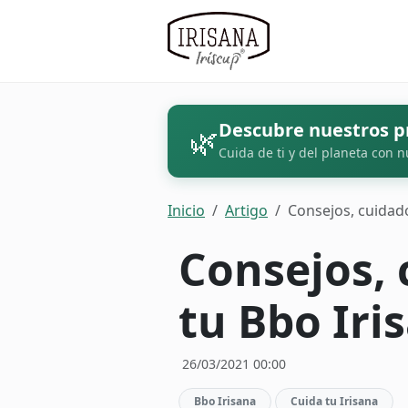
Descubre nuestros p
🌿
Cuida de ti y del planeta con n
Inicio
Artigo
Consejos, cuidado
Consejos, 
tu Bbo Iri
26/03/2021 00:00
Bbo Irisana
Cuida tu Irisana