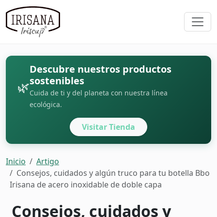
Descubre nuestros productos
sostenibles
🌿
Cuida de ti y del planeta con nuestra línea
ecológica.
Visitar Tienda
Inicio
Artigo
Consejos, cuidados y algún truco para tu botella Bbo
Irisana de acero inoxidable de doble capa
Consejos, cuidados y