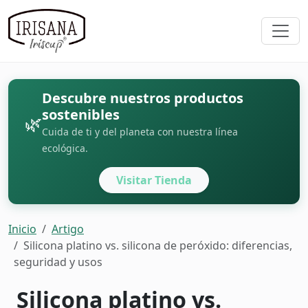
Descubre nuestros productos
sostenibles
🌿
Cuida de ti y del planeta con nuestra línea
ecológica.
Visitar Tienda
Inicio
Artigo
Silicona platino vs. silicona de peróxido: diferencias,
seguridad y usos
Silicona platino vs.