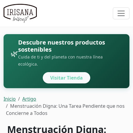
Descubre nuestros productos
sostenibles
🌿
Cuida de ti y del planeta con nuestra línea
ecológica.
Visitar Tienda
Inicio
Artigo
Menstruación Digna: Una Tarea Pendiente que nos
Concierne a Todos
Menstruación Digna: