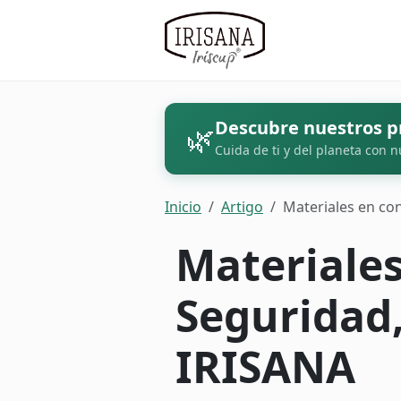
Descubre nuestros p
🌿
Cuida de ti y del planeta con n
Inicio
Artigo
Materiales en co
Materiales
Seguridad
IRISANA