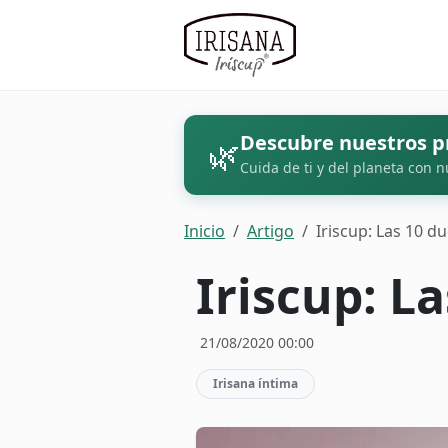
Descubre nuestros p
🌿
Cuida de ti y del planeta con n
Inicio
Artigo
Iriscup: Las 10 
Iriscup: L
21/08/2020 00:00
Irisana íntima