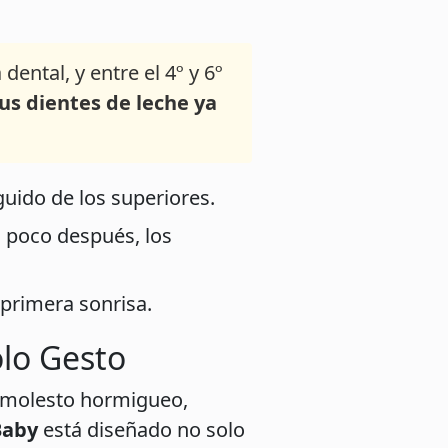
ental, y entre el 4º y 6º
sus dientes de leche ya
guido de los superiores.
 poco después, los
primera sonrisa.
olo Gesto
n molesto hormigueo,
Baby
está diseñado no solo