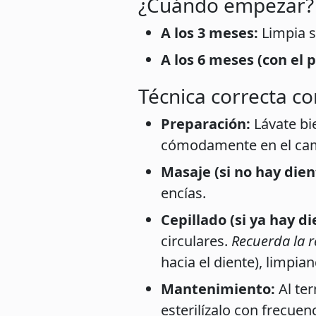
¿Cuándo empezar?
A los 3 meses:
Limpia s
A los 6 meses (con el 
Técnica correcta con
Preparación:
Lávate bi
cómodamente en el cam
Masaje (si no hay dien
encías.
Cepillado (si ya hay di
circulares.
Recuerda la r
hacia el diente), limpian
Mantenimiento:
Al ter
esterilízalo con frecuen