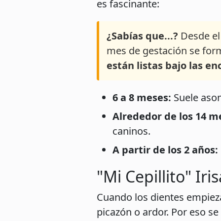
es fascinante:
¿Sabías que...?
Desde el 
mes de gestación se for
están listas bajo las enc
6 a 8 meses:
Suele asoma
Alrededor de los 14 m
caninos.
A partir de los 2 años:
"Mi Cepillito" Ir
Cuando los dientes empieza
picazón o ardor. Por eso se