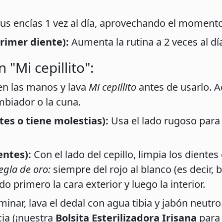
us encías 1 vez al día, aprovechando el momento
primer diente):
Aumenta la rutina a 2 veces al d
 "Mi cepillito":
en las manos y lava
Mi cepillito
antes de usarlo. A
biador o la cuna.
tes o tiene molestias):
Usa el lado rugoso par
entes):
Con el lado del cepillo, limpia los dient
egla de oro:
siempre del rojo al blanco (es decir, 
do primero la cara exterior y luego la interior.
minar, lava el dedal con agua tibia y jabón neutro
cia (¡nuestra
Bolsita Esterilizadora Irisana
para 