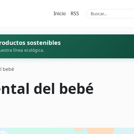
Inicio
RSS
roductos sostenibles
uestra línea ecológica.
el bebé
ntal del bebé