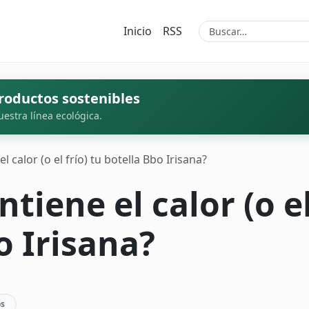
Inicio
RSS
roductos sostenibles
uestra línea ecológica.
calor (o el frío) tu botella Bbo Irisana?
iene el calor (o el 
o Irisana?
os