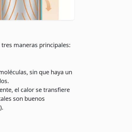
 tres maneras principales:
 moléculas, sin que haya un
dos.
te, el calor se transfiere
etales son buenos
).