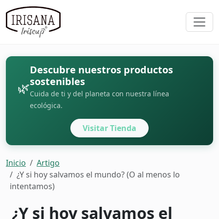
Descubre nuestros productos
sostenibles
🌿
Cuida de ti y del planeta con nuestra línea
ecológica.
Visitar Tienda
Inicio
Artigo
¿Y si hoy salvamos el mundo? (O al menos lo
intentamos)
¿Y si hoy salvamos el