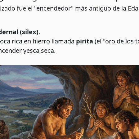
izado fue el "encendedor" más antiguo de la Edad
ernal (sílex)
.
oca rica en hierro llamada
pirita
(el "oro de los t
ncender yesca seca.