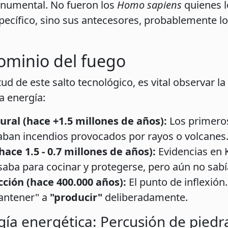
numental. No fueron los
Homo sapiens
quienes l
specífico, sino sus antecesores, probablemente l
ominio del fuego
d de este salto tecnológico, es vital observar l
a energía:
al (hace +1.5 millones de años):
Los primero
aban incendios provocados por rayos o volcanes
ace 1.5 - 0.7 millones de años):
Evidencias en 
saba para cocinar y protegerse, pero aún no sabí
ción (hace 400.000 años):
El punto de inflexión
mantener" a
"producir"
deliberadamente.
gía energética: Percusión de piedr