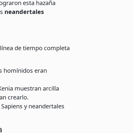
ograron esta hazaña
os
neandertales
a línea de tiempo completa
s homínidos eran
.
Kenia muestran arcilla
an crearlo.
. Sapiens y neandertales
a