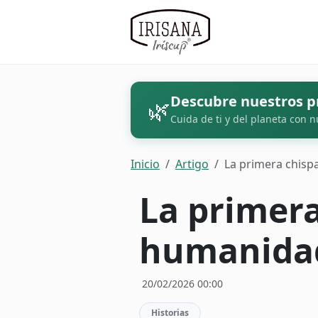
Descubre nuestros p
🌿
Cuida de ti y del planeta con n
Inicio
Artigo
La primera chisp
La primera
humanida
20/02/2026 00:00
Historias